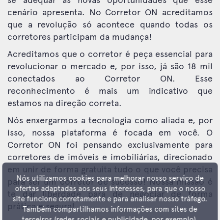
cenário apresenta. No Corretor ON acreditamos
que a revolução só acontece quando todas os
corretores participam da mudança!
Acreditamos que o corretor é peça essencial para
revolucionar o mercado e, por isso, já são 18 mil
conectados ao Corretor ON. Esse
reconhecimento é mais um indicativo que
estamos na direção correta.
Nós enxergarmos a tecnologia como aliada e, por
isso, nossa plataforma é focada em você. O
Corretor ON foi pensando exclusivamente para
corretores de imóveis e imobiliárias, direcionado
em unir de forma gratuita tudo o que você precisa
Nós utilizamos cookies para melhorar nosso serviço de
para ser um corretor de sucesso! Nossa missão é
ofertas adaptadas aos seus interesses, para que o nosso
te dar liberdade para de negociar de forma
site funcione corretamente e para analisar nosso tráfego.
prática e segura!
Também compartilhamos informações com sites de
terceiros (redes sociais e publicidade, por exemplo).