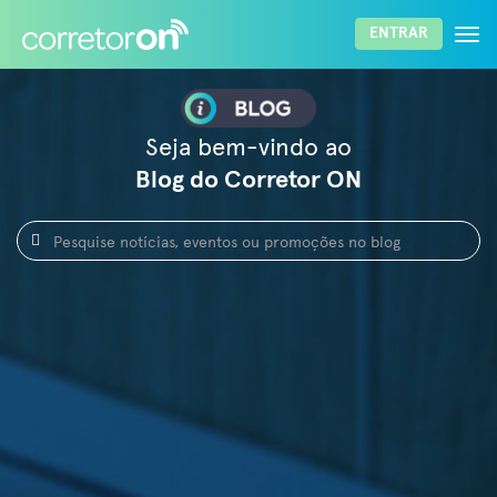
Togg
ENTRAR
navi
ENTRAR
Lembrar senha
Esqueci a senha
Seja bem-vindo ao
Blog do Corretor ON