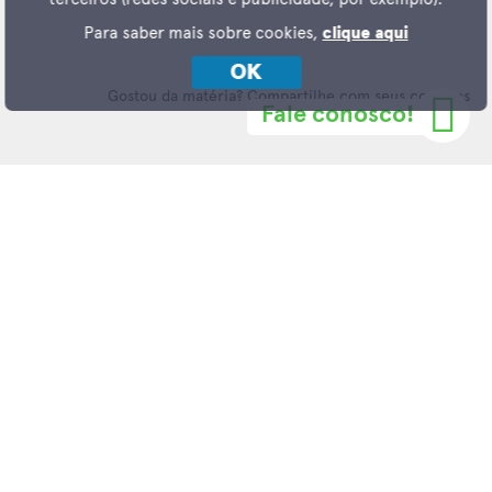
Para saber mais sobre cookies,
clique aqui
OK
Gostou da matéria? Compartilhe com seus contatos
Fale conosco!
LEIA MAIS
Plataforma online e gratuita que disponibiliza a você, corretor, todos
os empreendimentos da Incorporadora Helbor.
JÁ BAIXOU NOSSO APP?