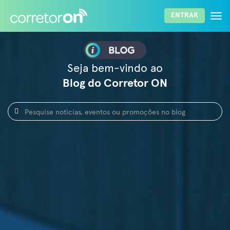
Togg
ENTRAR
navi
ENTRAR
Lembrar senha
Esqueci a senha
Seja bem-vindo ao
Blog do Corretor ON