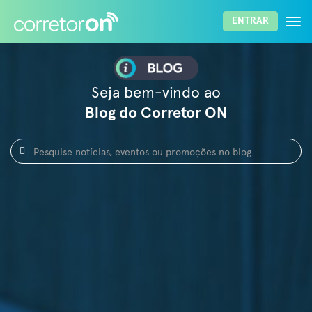
Togg
ENTRAR
navi
ENTRAR
Lembrar senha
Esqueci a senha
Seja bem-vindo ao
Blog do Corretor ON