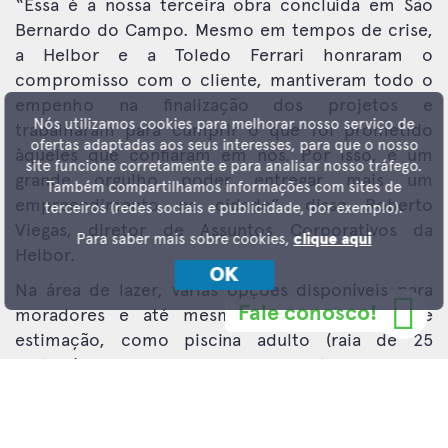
“Essa é a nossa terceira obra concluída em São
Bernardo do Campo. Mesmo em tempos de crise,
a Helbor e a Toledo Ferrari honraram o
compromisso com o cliente, mantiveram todo o
empenho na finalização dos projetos e
Nós utilizamos cookies para melhorar nosso serviço de
trabalharam para cumprir o que foi prometido
ofertas adaptadas aos seus interesses, para que o nosso
àqueles que confiaram em nós. Por isso, é um
site funcione corretamente e para analisar nosso tráfego.
grande orgulho poder entregar mais um
Também compartilhamos informações com sites de
empreendimento na cidade”, disse Roberto
terceiros (redes sociais e publicidade, por exemplo).
Viegas, diretor de Assuntos Corporativos da
Para saber mais sobre cookies,
clique aqui
Helbor.
OK
Na área de lazer, várias opções disponíveis para
moradores e até mesmo para os bichos de
Fale conosco!
estimação, como piscina adulto (raia de 25
metros) com deck molhado, fitness, home
cinema, ateliê, office e leitura, salão de jogos
juvenil e adulto, brinquedoteca, beauty care, spa e
sauna com sala de descanso, salão de festa