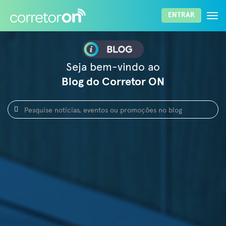
Togg
ENTRAR
navi
ENTRAR
Lembrar senha
Esqueci a senha
Seja bem-vindo ao
Blog do Corretor ON