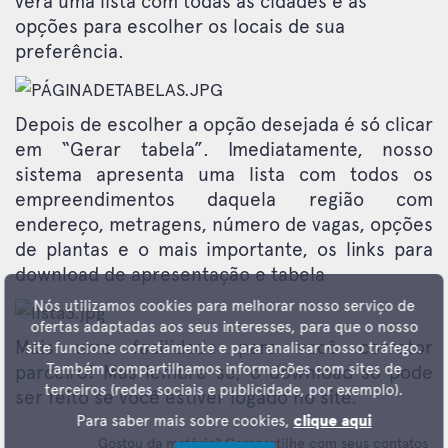
verá uma lista com todas as cidades e as
opções para escolher os locais de sua
preferência.
Depois de escolher a opção desejada é só clicar
em “Gerar tabela”. Imediatamente, nosso
sistema apresenta uma lista com todos os
empreendimentos daquela região com
endereço, metragens, número de vagas, opções
de plantas e o mais importante, os links para
download de apresentação e tabela
Nós utilizamos cookies para melhorar nosso serviço de
ofertas adaptadas aos seus interesses, para que o nosso
Mais uma facilidade para você corretor
site funcione corretamente e para analisar nosso tráfego.
Também compartilhamos informações com sites de
parceiro! Mas lembre-se, o download só pode
terceiros (redes sociais e publicidade, por exemplo).
ser feito se você estiver logado no site.
Para saber mais sobre cookies,
clique aqui
Gostou da matéria? Compartilhe com seus contatos