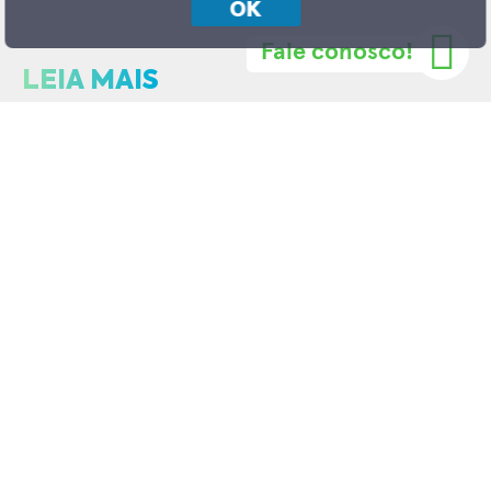
OK
Fale conosco!
LEIA MAIS
Plataforma online e gratuita que disponibiliza a você, corretor, todos
os empreendimentos da Incorporadora Helbor.
JÁ BAIXOU NOSSO APP?
Av. Brg. Faria Lima, 4055 - Itaim Bibi
São Paulo - SP, 04538-133
11 99891-8008