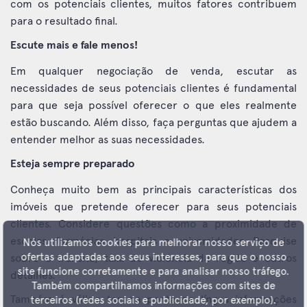
com os potenciais clientes, muitos fatores contribuem
para o resultado final.
Escute mais e fale menos!
Em qualquer negociação de venda, escutar as
necessidades de seus potenciais clientes é fundamental
para que seja possível oferecer o que eles realmente
estão buscando. Além disso, faça perguntas que ajudem a
entender melhor as suas necessidades.
Esteja sempre preparado
Conheça muito bem as principais características dos
imóveis que pretende oferecer para seus potenciais
clientes. Considere questões como a proximidade de
escolas, farmácias, hospitais e universidades. Pesquise
Nós utilizamos cookies para melhorar nosso serviço de
ofertas adaptadas aos seus interesses, para que o nosso
sobre o trânsito, taxa de violência da região e outros
site funcione corretamente e para analisar nosso tráfego.
detalhes.
Também compartilhamos informações com sites de
Também é válido ter na ponta da língua informações
terceiros (redes sociais e publicidade, por exemplo).