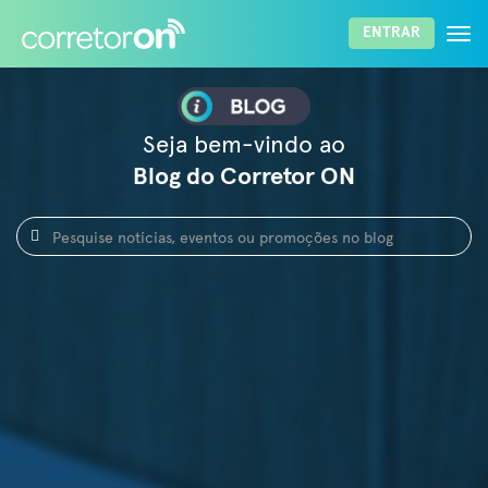
Togg
ENTRAR
navi
ENTRAR
Lembrar senha
Esqueci a senha
Seja bem-vindo ao
Blog do Corretor ON