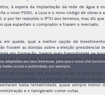
ntos, à espera da implantação da rede de água e es
ita o novo PDDU, a Lous e o novo código de obras e a
0, e por ter reduzido o IPTU dos terrenos, mas diz que
res que espantam o comprador e travam o mercado.
ros em queda, qual a melhor opção de investiment
não fossem as dúvidas sobre a eleição presidencial 
inda em formação, haverá mais tranquilidade na hora 
De todo modo, em qualquer investimento, há três con
tas adaptadas aos seus interesses, para que o nosso site funcion
(redes sociais e publicidade, por exemplo).
 três vai privilegiar. No momento atual, as aplicaçõe
éssima rentabilidade. A caderneta de poupança rendeu
sentaram baixa rentabilidade, quase sempre menor d
dministração e o famigerado come-cotas.
ntabilidade de 80% do CDI, ou seja, rentabilidade
s isentos de IR, como as LCIs e LCAs – Letras de Cré