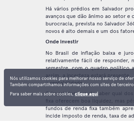
Há vários prédios em Salvador pro
avanços que dão ânimo ao setor e c
burocracia, prevista no Salvador 36
novos é alto demais e um dos fato
Onde investir
No Brasil de inflação baixa e ju
relativamente fácil de responder, 
semestre, com o quadro político a
assim, a incerteza estará presente.
Nós utilizamos cookies para melhorar nosso serviço de ofer
e rentabilidade.
Também compartilhamos informações com sites de terceiros 
O investidor tem de saber qual dos
Para saber mais sobre cookies,
clique aqui
fixa oferecem boa liquidez, mas p
fundos de renda fixa também apre
incide imposto de renda, taxa de a
O CDB oferece, em média, uma re
imposto de renda. Sobram os papéi