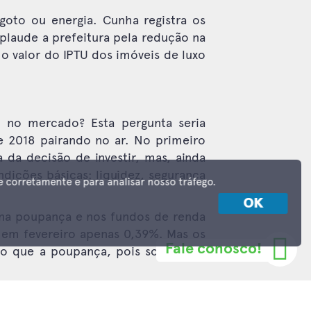
goto ou energia. Cunha registra os
plaude a prefeitura pela redução na
 o valor do IPTU dos imóveis de luxo
o no mercado? Esta pergunta seria
de 2018 pairando no ar. No primeiro
da decisão de investir, mas, ainda
dições básicas: liquidez, segurança
e corretamente e para analisar nosso tráfego.
OK
s na poupança e nos fundos de renda
 em fevereiro apenas 0,39%. Mas os
o que a poupança, pois sobre eles
Fale conosco!
 menor do que a poupança, após o
dito Imobiliário e do Agronegócio,