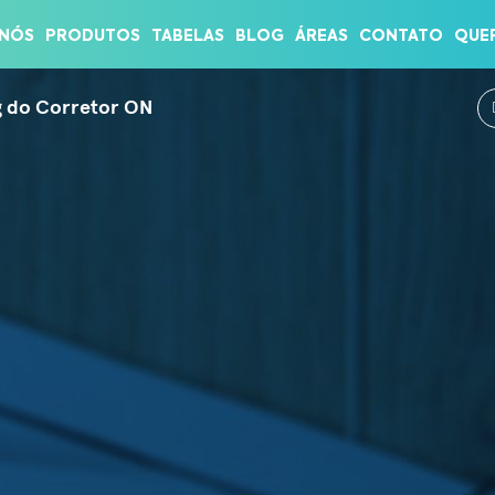
TOR ON
 NÓS
PRODUTOS
TABELAS
BLOG
ÁREAS
CONTATO
QUE
g do Corretor ON