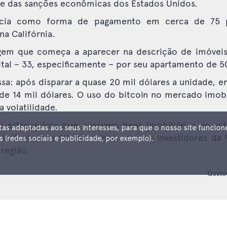
 e das sanções econômicas dos Estados Unidos.
ecia como forma de pagamento em cerca de 75 p
na Califórnia.
gem que começa a aparecer na descrição de imóvei
ital – 33, especificamente – por seu apartamento de 5
a: após disparar a quase 20 mil dólares a unidade, 
 14 mil dólares. O uso do bitcoin no mercado imobil
a volatilidade.
estrangeiros que possuem bens imobiliários no sul 
tas adaptadas aos seus interesses, para que o nosso site funcion
móveis, nos últimos cinco anos os investidores da V
(redes sociais e publicidade, por exemplo).
 região.
Gosto