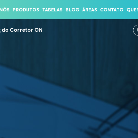
TOR ON
 NÓS
PRODUTOS
TABELAS
BLOG
ÁREAS
CONTATO
QUE
g do Corretor ON