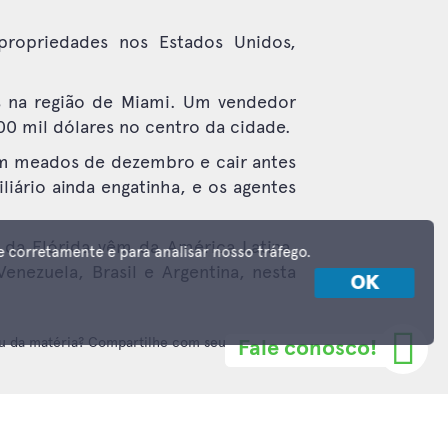
ropriedades nos Estados Unidos,
s na região de Miami. Um vendedor
00 mil dólares no centro da cidade.
em meados de dezembro e cair antes
iário ainda engatinha, e os agentes
da Flórida vêm da América Latina.
e corretamente e para analisar nosso tráfego.
enezuela, Brasil e Argentina, nesta
OK
u da matéria? Compartilhe com seus contatos
Fale conosco!