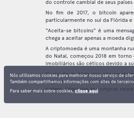
do controle cambial de seus países
No fim de 2017, o bitcoin apar
particularmente no sul da Flórida e 
“Aceita-se bitcoins” é uma mensa
chega a aceitar apenas a moeda dig
A criptomoeda é uma montanha russ
do Natal, começou 2018 em torno de
imobiliários são céticos devido a su
Cerca de metade dos compradores 
Nós utilizamos cookies para melhorar nosso serviço de ofer
Segundo a Associação Nacional de I
Também compartilhamos informações com sites de terceiros 
ordem, lideraram as compras nessa
Para saber mais sobre cookies,
clique aqui
LEIA MAIS