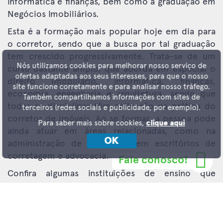
informática e finanças, bem como a graduação em
Negócios Imobiliários.
Esta é a formação mais popular hoje em dia para
o corretor, sendo que a busca por tal graduação
tem crescido progressivamente. Trata-se de um
Nós utilizamos cookies para melhorar nosso serviço de
curso bastante amplo, que aborda em especial o
ofertas adaptadas aos seus interesses, para que o nosso
direito imobiliário, informática, finanças,
site funcione corretamente e para analisar nosso tráfego.
economia, engenharia e arquitetura, sendo que
Também compartilhamos informações com sites de
todas as disciplinas têm aplicação na prática do
terceiros (redes sociais e publicidade, por exemplo).
corretor de imóveis. Ao se formar, a pessoa pode
Para saber mais sobre cookies,
clique aqui
ainda atuar em áreas relacionadas, como na
OK
administração de imóveis e em escritórios de
corretagem e advocacia.
Fale conosco!
Confira algumas instituições de ensino que
oferecem o curso.
Centro Educacional Anhanguera (Anhanguera)
–
Privada