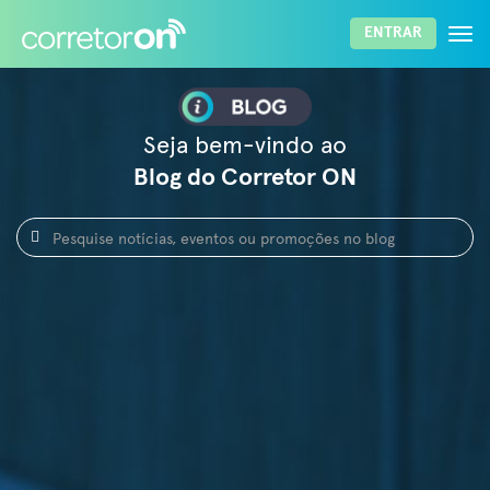
Togg
ENTRAR
navi
ENTRAR
Lembrar senha
Esqueci a senha
Seja bem-vindo ao
Blog do Corretor ON