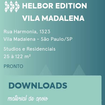
HELBOR EDITION
VILA MADALENA
Rua Harmonia, 1323
Vila Madalena - São Paulo/SP
Studios e Residenciais
25 à 122 m²
PRONTO
DOWNLOADS
material de apoio