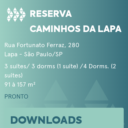
RESERVA
CAMINHOS DA LAPA
Rua Fortunato Ferraz, 280
Lapa - São Paulo/SP
3 suítes/ 3 dorms (1 suíte) /4 Dorms. (2
suites)
91 à 157 m²
PRONTO
DOWNLOADS